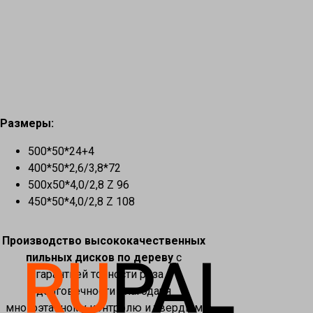
Размеры:
500*50*24+4
400*50*2,6/3,8*72
500х50*4,0/2,8 Z 96
450*50*4,0/2,8 Z 108
Производство высококачественных
RU
PAL
пильных дисков по дереву
с
гарантией точности реза и
долговечности благодаря
многоэтапному контролю и твердым