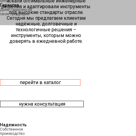
искали оптимальные инженерные
центр
Гарантия
решения и адаптировали инструменты
Даем гарантию на
под высокие стандарты отрасли.
свою продукцию
Сегодня мы предлагаем клиентам
надёжные, долговечные и
технологичные решения –
инструменты, которым можно
доверять в ежедневной работе.
перейти в каталог
нужна консультация
Надежность
Собственное
производство