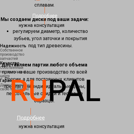
сплавам.
Подробнее
Мы создаем диски под ваши задачи:
нужна консультация
регулируем диаметр, количество
зубьев, угол заточки и покрытия
под тип древесины.
Надежность
Собственное
производство
запчастей
Качество
Доставляем партии любого объема
Собственный
прямо на ваше производство по всей
тестировочный
RU
PAL
центр
России, а для постоянных клиентов
Гарантия
Даем гарантию на
предлагаем индивидуальные цены,
свою продукцию
персональные скидки и тестовые
образцы.
Подробнее
нужна консультация