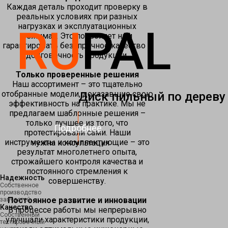
Каждая деталь проходит проверку в
реальных условиях при разных
нагрузках и эксплуатационных
RU
PAL
режимах. Это позволяет нам
гарантировать безупречное качество и
долговечность продукции.
Только проверенные решения
Наш ассортимент – это тщательно
отобранные модели, доказавшие свою
Диск пильный по дереву
эффективность на практике. Мы не
предлагаем шаблонные решения –
только лучшее из того, что
Подробнее
протестировали сами. Наши
инструменты и комплектующие – это
нужна консультация
результат многолетнего опыта,
строжайшего контроля качества и
постоянного стремления к
Надежность
совершенству.
Собственное
производство
Постоянное развитие и инновации
запчастей
Качество
В процессе работы мы непрерывно
Собственный
улучшали характеристики продукции,
тестировочный