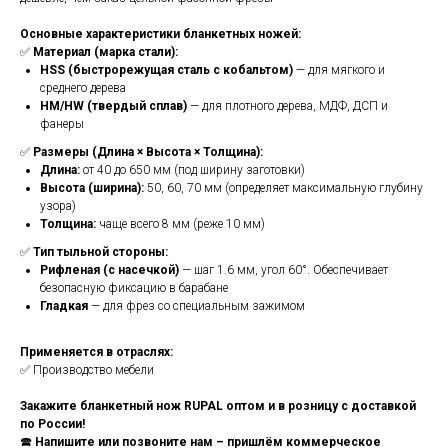
Основные характеристики бланкетных ножей:
✅
Материал (марка стали):
HSS (быстрорежущая сталь с кобальтом)
— для мягкого и
среднего дерева
HM/HW (твердый сплав)
— для плотного дерева, МДФ, ДСП и
фанеры
✅
Размеры (Длина × Высота × Толщина):
Длина:
от 40 до 650 мм (под ширину заготовки)
Высота (ширина):
50, 60, 70 мм (определяет максимальную глубину
узора)
Толщина:
чаще всего 8 мм (реже 10 мм)
✅
Тип тыльной стороны:
Рифленая (с насечкой)
— шаг 1.6 мм, угол 60°. Обеспечивает
безопасную фиксацию в барабане
Гладкая
— для фрез со специальным зажимом
Применяется в отраслях:
✅ Производство мебели
Закажите бланкетный нож RUPAL оптом и в розницу с доставкой
по России!
🕿
Напишите или позвоните нам – пришлём коммерческое