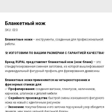
Бланкетный нож
SKU:
020
Бланкетные ножи
– инструменты, созданные для профессиональной
работы.
🛠️
ИЗГОТОВИМ ПО ВАШИМ РАЗМЕРАМ С ГАРАНТИЕЙ КАЧЕСТВА!
Бренд RUPAL представляет бланкетный нож (нож-бланк)
— это
стандартизированная сменная заготовка, из которой вышлифовывают
индивидуальный фигурный профиль для фрезерования древесины.
Бланкетные ножи применяются на четырехсторонних и
фрезерных станках для:
✅
Профилирования:
создания вагонки, плинтусов, наличников,
карнизов, штапиков и деталей мебели
✅
Серийного производства:
быстрой смены изношенного фигурного
ножа на новый с идентичным рисунком
✅
Экономии:
покупка бланка и его заточка под нужный узор обходится
дешевле, чем заказ цельной фасонной фрезы