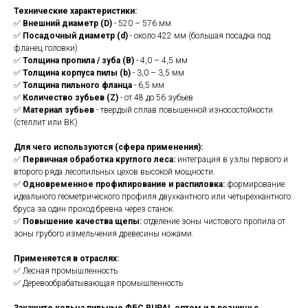
Технические характеристики:
✅
Внешний диаметр (D)
- 520 – 576 мм
✅
Посадочный диаметр (d)
- около 422 мм (большая посадка под
фланец головки)
✅
Толщина пропила / зуба (B)
- 4,0 – 4,5 мм
✅
Толщина корпуса пилы (b)
- 3,0 – 3,5 мм
✅
Толщина пильного фланца
- 6,5 мм
✅
Количество зубьев (Z)
- от 48 до 56 зубьев
✅
Материал зубьев
- твердый сплав повышенной износостойкости
(стеллит или ВК)
Для чего используются (сфера применения):
✅
Первичная обработка круглого леса:
интеграция в узлы первого и
второго ряда лесопильных цехов высокой мощности.
✅
Одновременное профилирование и распиловка:
формирование
идеального геометрического профиля двухкантного или четырехкантного
бруса за один проход бревна через станок.
✅
Повышение качества щепы:
отделение зоны чистового пропила от
зоны грубого измельчения древесины ножами.
Применяется в отраслях:
✅ Лесная промышленность
✅ Деревообрабатывающая промышленность