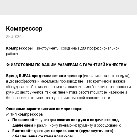
Компрессор
SKU:
036
Компрессоры
– инструменты, созданные для профессиональной
работы.
🛠️
ИЗГОТОВИМ ПО ВАШИМ РАЗМЕРАМ С ГАРАНТИЕЙ КАЧЕСТВА!
Бренд RUPAL представляет компрессор
(источник сжатого воздуха),
в деревообработке и мебельном производстве —это критически важное
оборудование. Он питает пневматические системы большинства станков и
ручных инструментов, так как пневматика работает быстрее, надежнее и
безопаснее электричества в условиях высокой запыленности.
Основные характеристики компрессора:
✅ Тип компрессора
:
Поршневой
— нужен для
сжатия воздуха и подачи его под
давлением
к различному пневмоинструменту и оборудованию
Винтовой
—нужен для
непрерывного (круглосуточного)
обеспечения сжатым воздухом