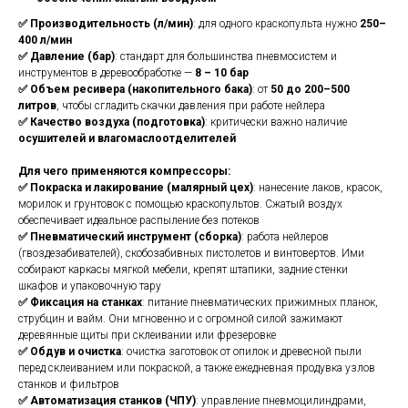
✅ Производительность (л/мин)
: для одного краскопульта нужно
250–
400 л/мин
✅ Давление (бар)
: стандарт для большинства пневмосистем и
инструментов в деревообработке —
8 – 10 бар
✅ Объем ресивера (накопительного бака)
: от
50 до 200–500
литров
, чтобы сгладить скачки давления при работе нейлера
✅ Качество воздуха (подготовка)
: критически важно наличие
осушителей и влагомаслоотделителей
Для чего применяются компрессоры:
✅ Покраска и лакирование (малярный цех)
: нанесение лаков, красок,
морилок и грунтовок с помощью краскопультов. Сжатый воздух
обеспечивает идеальное распыление без потеков
✅ Пневматический инструмент (сборка)
: работа нейлеров
(гвоздезабивателей), скобозабивных пистолетов и винтовертов. Ими
собирают каркасы мягкой мебели, крепят штапики, задние стенки
шкафов и упаковочную тару
✅ Фиксация на станках
: питание пневматических прижимных планок,
струбцин и вайм. Они мгновенно и с огромной силой зажимают
деревянные щиты при склеивании или фрезеровке
✅ Обдув и очистка
: очистка заготовок от опилок и древесной пыли
перед склеиванием или покраской, а также ежедневная продувка узлов
станков и фильтров
✅ Автоматизация станков (ЧПУ)
: управление пневмоцилиндрами,