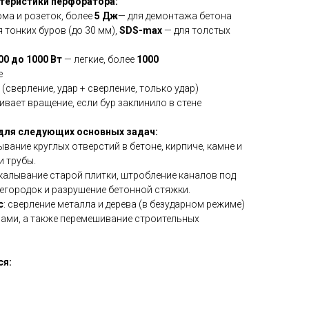
теристики перфоратора:
ома и розеток, более
5 Дж
— для демонтажа бетона
 тонких буров (до 30 мм),
SDS-max
— для толстых
00 до 1000 Вт
— легкие, более
1000
е
(сверление, удар + сверление, только удар)
ивает вращение, если бур заклинило в стене
для следующих основных задач:
ывание круглых отверстий в бетоне, кирпиче, камне и
и трубы.
скалывание старой плитки, штробление каналов под
егородок и разрушение бетонной стяжки.
с
: сверление металла и дерева (в безударном режиме)
ами, а также перемешивание строительных
ся: