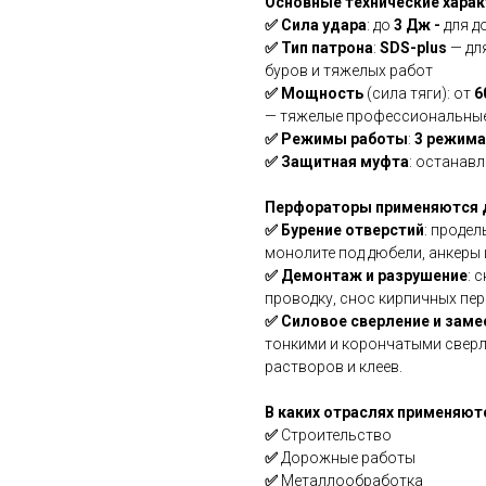
Основные технические харак
✅ Сила удара
: до
3 Дж -
для д
✅ Тип патрона
:
SDS-plus
— для
буров и тяжелых работ
✅ Мощность
(сила тяги): от
6
— тяжелые профессиональны
✅ Режимы работы
:
3 режима
✅ Защитная муфта
: останавл
Перфораторы применяются 
✅ Бурение отверстий
: продел
монолите под дюбели, анкеры 
✅ Демонтаж и разрушение
: 
проводку, снос кирпичных пер
✅ Силовое сверление и заме
тонкими и корончатыми сверл
растворов и клеев.
В каких отраслях применяют
✅
Строительство
✅
Дорожные работы
✅
Металлообработка