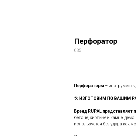
Перфоратор
035
Купить
Перфораторы
– инструменты
🛠️
ИЗГОТОВИМ ПО ВАШИМ РА
Бренд RUPAL представляет 
бетоне, кирпиче и камне, демо
используется без удара как м